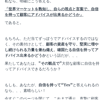
私なら、明確にこう答える。
「世界マーケットを熟知し、自らの視点と言葉で、自信
を持って顧客にアドバイスが出来るかどうか」
であると。
もちろん、ただ当てずっぽうでアドバイスするのではな
く、その裏付けとして、
顧客の資産を守り、堅実に増や
し続けられる力量を兼ね備え、確固たる自信を持ってア
ドバイス出来るかどうか
という話だが、、、
果たしてあなたは、
"その観点で"
大切な顧客に自信を持
ってアドバイスできるだろうか？
もしも、あなたが、
自信を持って“Yes”
と答えられるの
なら、、、素晴らしい！
今すぐこのページを閉じて、これまで通り、真摯に顧客
に向き合って有益なアドバイスを続けて欲しい。